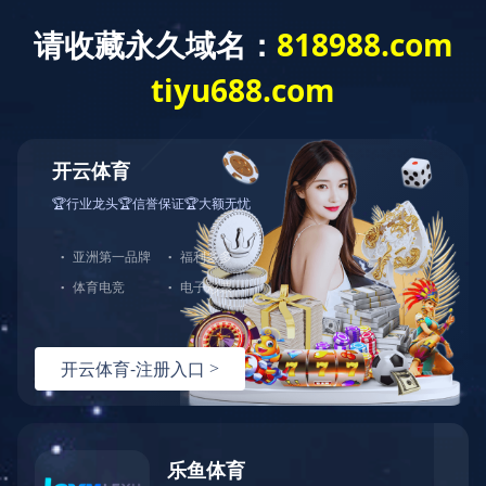
首页
开云手机站官方版网站登录入口
Toggl
naviga
当前位置：
仓储笼
>
折叠仓储笼