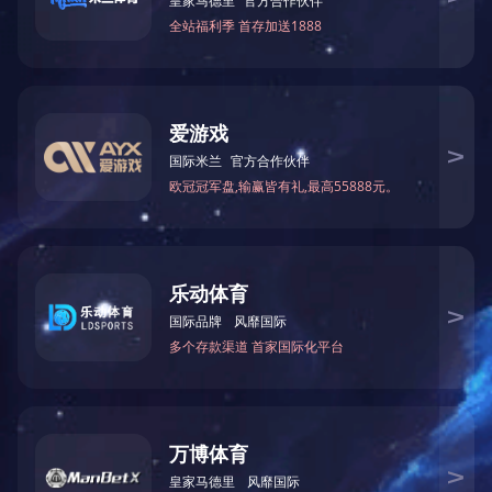
折叠仓储笼5大使用特点：
1、仓储笼的规格统一，容量固定，仓储笼外表为镀锌或喷涂
（仓储笼喷涂的颜色可以根据客户要求来生产）。
2、仓储笼存放货物一目了燃，每个仓储笼都可以编号，便于仓
库的清点。
3、仓储笼可以堆垛达到四层高，实现仓库的立体化存储，节约
空间。