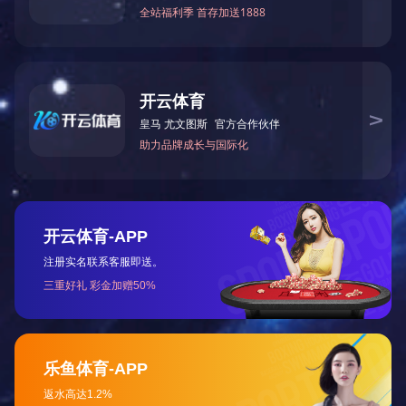
—————【金泰】仓储笼厂家实力展现：
1.自有工厂：多年专注仓储笼、金属网箱、铁皮周转箱等仓储
设备的研发生产，提供一站式服务。
2.生产实力：大型生产基地，年产量达数十万只仓储笼，标准
品较1天发货，非标定制3天内交货。
3.定制服务：可根据客户个性化需求，细化参数，出具非标仓