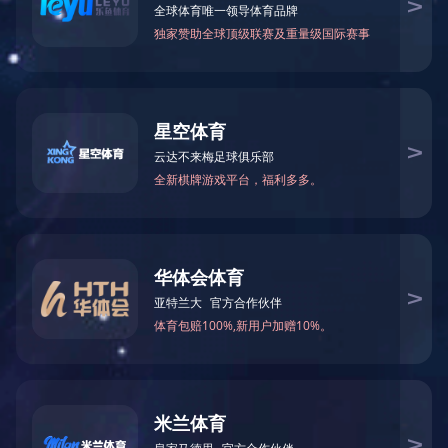
格作以简要说明，以便于大家合理选购。
———开云手机站官方版网站登录入口的构造：
仓储笼是能够可折叠的铁笼，开云手机站官方版网站登录入口
基础构造是由：槽钢电焊焊接而成的底框和由冷丝电焊焊接而
成的钢丝网构成，四周及底端除开基础构造电焊焊接坚固外，